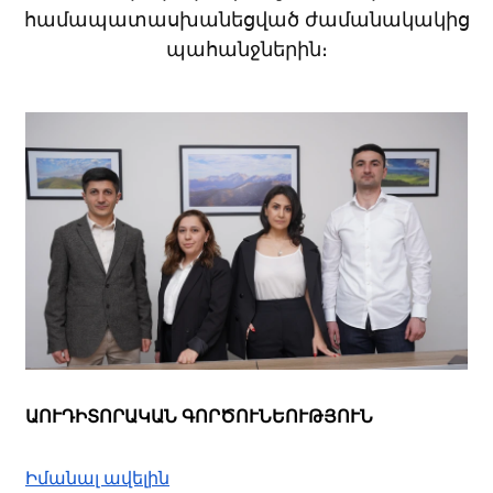
համապատասխանեցված ժամանակակից
պահանջներին։
ԱՈՒԴԻՏՈՐԱԿԱՆ ԳՈՐԾՈՒՆԵՈՒԹՅՈՒՆ
Իմանալ ավելին