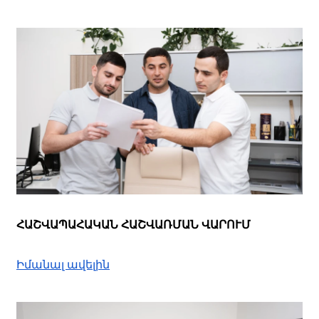
ՀԱՇՎԱՊԱՀԱԿԱՆ ՀԱՇՎԱՌՄԱՆ ՎԱՐՈՒՄ
Իմանալ ավելին