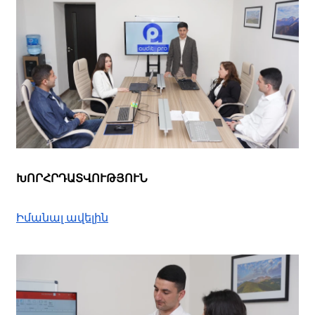
ԽՈՐՀՐԴԱՏՎՈՒԹՅՈՒՆ
Իմանալ ավելին