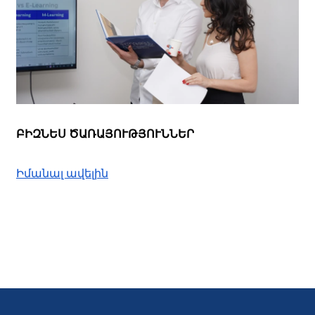
ԲԻԶՆԵՍ ԾԱՌԱՅՈՒԹՅՈՒՆՆԵՐ
Իմանալ ավելին