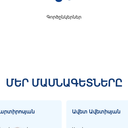
Գործընկերներ
ՄԵՐ ՄԱՍՆԱԳԵՏՆԵՐԸ
Մարտիրոսյան
Ավետ Ավետիսյան