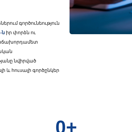
երում գործունեություն
-ն
իր փորձն ու
 հաճախորդամետ
կական
յանը նվիրված
լի և հուսալի գործընկեր
0+