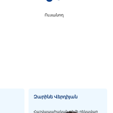
Ուսանող
Զարինե Վերդիյան
Հաշվապահական թիմի ղեկավար