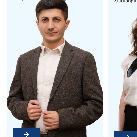
Համահիմ