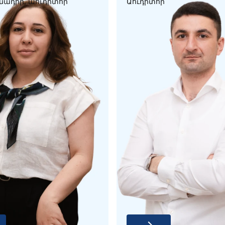
նադիր, աուդիտոր
Աուդիտոր