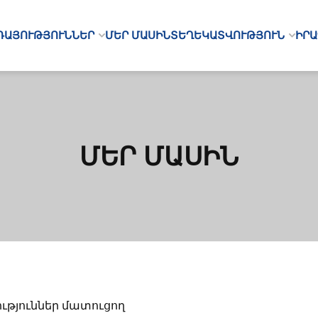
ՌԱՅՈՒԹՅՈՒՆՆԵՐ
ՄԵՐ ՄԱՍԻՆ
ՏԵՂԵԿԱՏՎՈՒԹՅՈՒՆ
ԻՐԱ
ՄԵՐ ՄԱՍԻՆ
թյուններ մատուցող