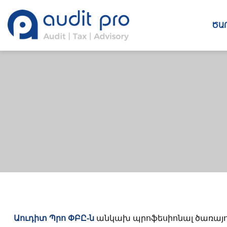
ԾԱ
Աուդիտ Պրո ՓԲԸ-ն
անկախ պրոֆեսիոնալ ծառայու