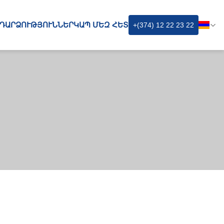
ԴԱՐՁՈՒԹՅՈՒՆՆԵՐ
ԿԱՊ ՄԵԶ ՀԵՏ
+(374) 12 22 23 22