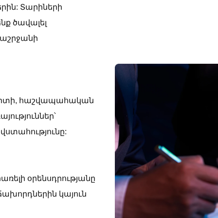
բերին: Տարիների
ենք ծավալել
ծաշրջանի
ւդիտի, հաշվապահական
յություններ՝
վստահությունը:
առելի օրենսդրությանը
ճախորդներին կայուն