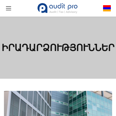
ԻՐԱԴԱՐՁՈՒԹՅՈՒՆՆԵՐ