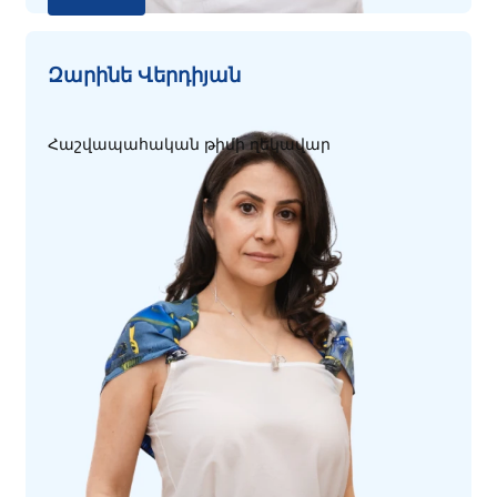
Զարինե Վերդիյան
Հաշվապահական թիմի ղեկավար