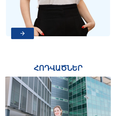
ՀՈԴՎԱԾՆԵՐ