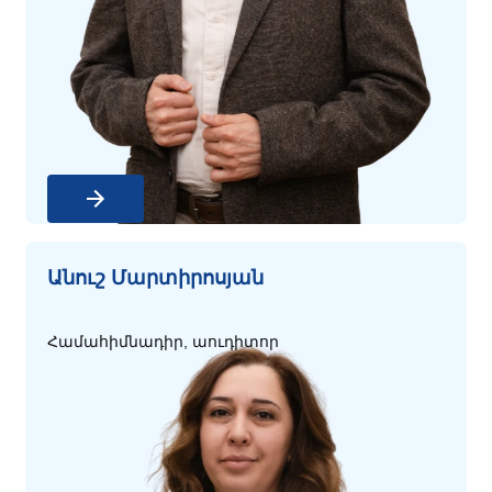
Անուշ Մարտիրոսյա
ն
Համահիմնադիր, աուդիտոր