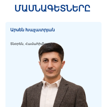
ՄԱՍՆԱԳԵՏՆԵՐԸ
Արսեն Խաչատրյան
Տնօրեն, Համահիմնադիր