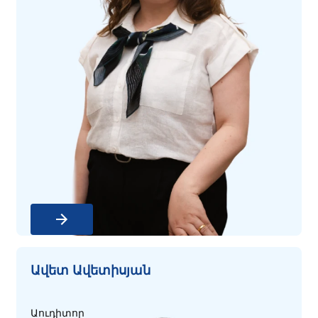
Ավետ Ավետիսյա
ն
Աուդիտոր